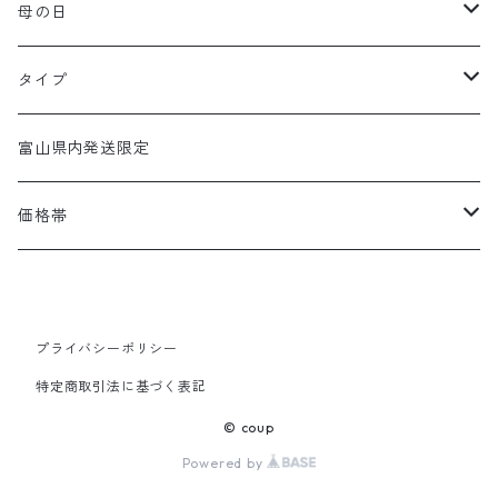
母の日
アレンジメント
タイプ
アレンジメント
富山県内発送限定
デザイナーズ
価格帯
お供え・お悔み
～5,000円
胡蝶蘭
5,000円～10,000円
プライバシーポリシー
特定商取引法に基づく表記
生花スタンド
10,000円～30,000円
© coup
Powered by
スワッグ
30,000円～